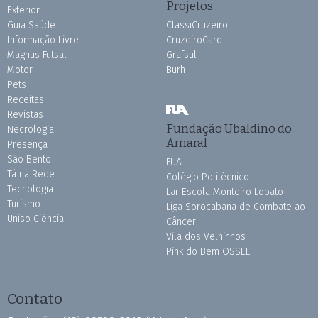
Projetos
Exterior
Guia Saúde
ClassiCruzeiro
Informação Livre
CruzeiroCard
Magnus Futsal
Grafsul
Motor
Burh
Pets
Receitas
Revistas
Fundação Ubaldino do
Necrologia
Amaral
Presença
São Bento
FUA
Tá na Rede
Colégio Politécnico
Tecnologia
Lar Escola Monteiro Lobato
Turismo
Liga Sorocabana de Combate ao
Uniso Ciência
Câncer
Vila dos Velhinhos
Pink do Bem OSSEL
Contato