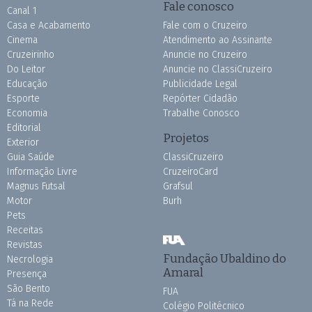
Fale conosco
Canal 1
Casa e Acabamento
Fale com o Cruzeiro
Cinema
Atendimento ao Assinante
Cruzeirinho
Anuncie no Cruzeiro
Do Leitor
Anuncie no ClassiCruzeiro
Educação
Publicidade Legal
Esporte
Repórter Cidadão
Economia
Trabalhe Conosco
Editorial
Projetos
Exterior
Guia Saúde
ClassiCruzeiro
Informação Livre
CruzeiroCard
Magnus Futsal
Grafsul
Motor
Burh
Pets
Receitas
Revistas
Fundação Ubaldino do
Necrologia
Amaral
Presença
São Bento
FUA
Tá na Rede
Colégio Politécnico