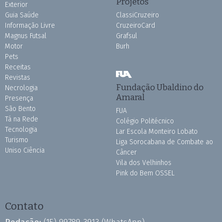
Projetos
Exterior
Guia Saúde
ClassiCruzeiro
Informação Livre
CruzeiroCard
Magnus Futsal
Grafsul
Motor
Burh
Pets
Receitas
Revistas
Fundação Ubaldino do
Necrologia
Amaral
Presença
São Bento
FUA
Tá na Rede
Colégio Politécnico
Tecnologia
Lar Escola Monteiro Lobato
Turismo
Liga Sorocabana de Combate ao
Uniso Ciência
Câncer
Vila dos Velhinhos
Pink do Bem OSSEL
Contato
Redação:
(15) 99789-3913
(WhatsApp)