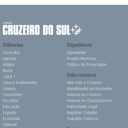
Editorias
Expediente
Sorocaba
Expediente
Agenda
Projeto Memória
Artigos
Política de Privacidade
Brasil
Fale conosco
Canal 1
Casa e Acabamento
Fale com o Cruzeiro
Cinema
Atendimento ao Assinante
Cruzeirinho
Anuncie no Cruzeiro
Do Leitor
Anuncie no ClassiCruzeiro
Educação
Publicidade Legal
Esporte
Repórter Cidadão
Economia
Trabalhe Conosco
Editorial