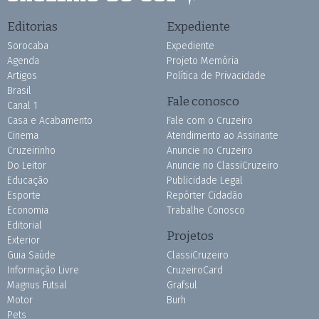
Editorias
Expediente
Sorocaba
Expediente
Agenda
Projeto Memória
Artigos
Política de Privacidade
Brasil
Fale conosco
Canal 1
Casa e Acabamento
Fale com o Cruzeiro
Cinema
Atendimento ao Assinante
Cruzeirinho
Anuncie no Cruzeiro
Do Leitor
Anuncie no ClassiCruzeiro
Educação
Publicidade Legal
Esporte
Repórter Cidadão
Economia
Trabalhe Conosco
Editorial
Projetos
Exterior
Guia Saúde
ClassiCruzeiro
Informação Livre
CruzeiroCard
Magnus Futsal
Grafsul
Motor
Burh
Pets