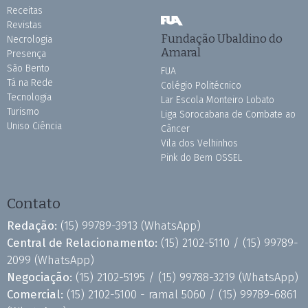
Receitas
Revistas
Fundação Ubaldino do
Necrologia
Amaral
Presença
São Bento
FUA
Tá na Rede
Colégio Politécnico
Tecnologia
Lar Escola Monteiro Lobato
Turismo
Liga Sorocabana de Combate ao
Uniso Ciência
Câncer
Vila dos Velhinhos
Pink do Bem OSSEL
Contato
Redação:
(15) 99789-3913
(WhatsApp)
Central de Relacionamento:
(15) 2102-5110 /
(15) 99789-
2099
(WhatsApp)
Negociação:
(15) 2102-5195 /
(15) 99788-3219
(WhatsApp)
Comercial:
(15) 2102-5100 - ramal 5060 /
(15) 99789-6861