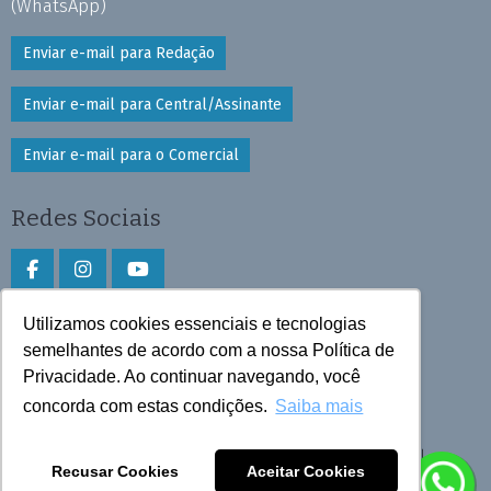
(WhatsApp)
Enviar e-mail para Redação
Enviar e-mail para Central/Assinante
Enviar e-mail para o Comercial
Redes Sociais
Utilizamos cookies essenciais e tecnologias
Faça download do aplicativo
semelhantes de acordo com a nossa Política de
Privacidade. Ao continuar navegando, você
Play Store e App Store
concorda com estas condições.
Saiba mais
Todos os direitos reservados © 2026 Cruzeiro do Sul
Recusar Cookies
Aceitar Cookies