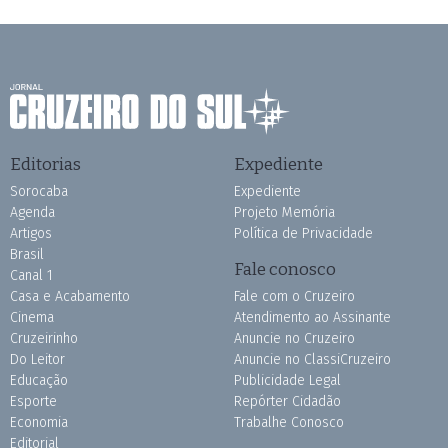
Editorias
Expediente
Sorocaba
Expediente
Agenda
Projeto Memória
Artigos
Política de Privacidade
Brasil
Fale conosco
Canal 1
Casa e Acabamento
Fale com o Cruzeiro
Cinema
Atendimento ao Assinante
Cruzeirinho
Anuncie no Cruzeiro
Do Leitor
Anuncie no ClassiCruzeiro
Educação
Publicidade Legal
Esporte
Repórter Cidadão
Economia
Trabalhe Conosco
Editorial