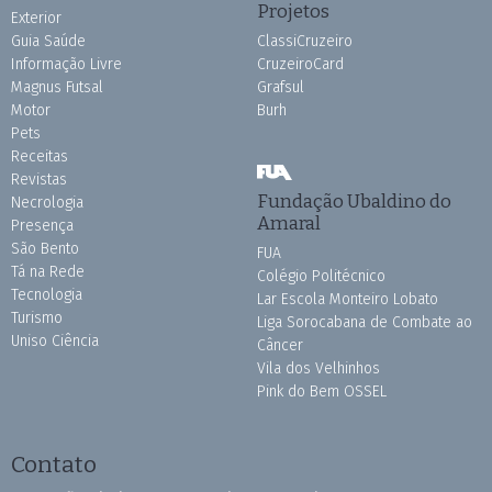
Projetos
Exterior
Guia Saúde
ClassiCruzeiro
Informação Livre
CruzeiroCard
Magnus Futsal
Grafsul
Motor
Burh
Pets
Receitas
Revistas
Fundação Ubaldino do
Necrologia
Amaral
Presença
São Bento
FUA
Tá na Rede
Colégio Politécnico
Tecnologia
Lar Escola Monteiro Lobato
Turismo
Liga Sorocabana de Combate ao
Uniso Ciência
Câncer
Vila dos Velhinhos
Pink do Bem OSSEL
Contato