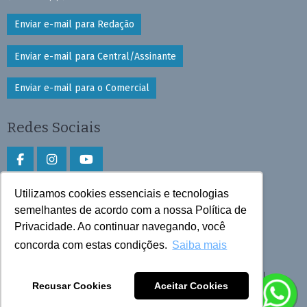
Enviar e-mail para Redação
Enviar e-mail para Central/Assinante
Enviar e-mail para o Comercial
Redes Sociais
Utilizamos cookies essenciais e tecnologias
Faça download do aplicativo
semelhantes de acordo com a nossa Política de
Privacidade. Ao continuar navegando, você
Play Store e App Store
concorda com estas condições.
Saiba mais
Todos os direitos reservados © 2026 Cruzeiro do Sul
Recusar Cookies
Aceitar Cookies