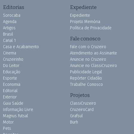
Editorias
Expediente
Sorocaba
Expediente
Agenda
Projeto Memória
Artigos
Política de Privacidade
Brasil
Fale conosco
Canal 1
Casa e Acabamento
Fale com o Cruzeiro
Cinema
Atendimento ao Assinante
Cruzeirinho
Anuncie no Cruzeiro
Do Leitor
Anuncie no ClassiCruzeiro
Educação
Publicidade Legal
Esporte
Repórter Cidadão
Economia
Trabalhe Conosco
Editorial
Projetos
Exterior
Guia Saúde
ClassiCruzeiro
Informação Livre
CruzeiroCard
Magnus Futsal
Grafsul
Motor
Burh
Pets