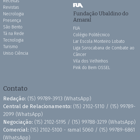
Receitas
Revistas
Fundação Ubaldino do
Necrologia
Amaral
Presença
São Bento
FUA
Tá na Rede
Colégio Politécnico
Tecnologia
Lar Escola Monteiro Lobato
Turismo
Liga Sorocabana de Combate ao
Uniso Ciência
Câncer
Vila dos Velhinhos
Pink do Bem OSSEL
Contato
Redação:
(15) 99789-3913
(WhatsApp)
Central de Relacionamento:
(15) 2102-5110 /
(15) 99789-
2099
(WhatsApp)
Negociação:
(15) 2102-5195 /
(15) 99788-3219
(WhatsApp)
Comercial:
(15) 2102-5100 - ramal 5060 /
(15) 99789-6861
(WhatsApp)