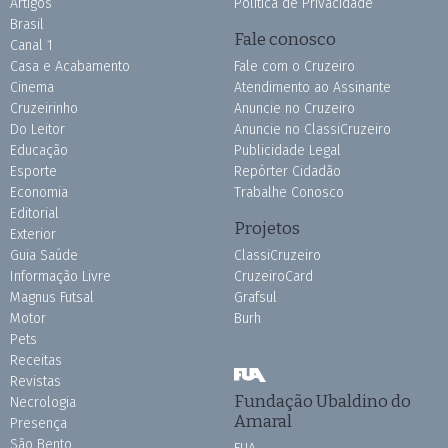
Artigos
Política de Privacidade
Brasil
Fale conosco
Canal 1
Casa e Acabamento
Fale com o Cruzeiro
Cinema
Atendimento ao Assinante
Cruzeirinho
Anuncie no Cruzeiro
Do Leitor
Anuncie no ClassiCruzeiro
Educação
Publicidade Legal
Esporte
Repórter Cidadão
Economia
Trabalhe Conosco
Editorial
Projetos
Exterior
Guia Saúde
ClassiCruzeiro
Informação Livre
CruzeiroCard
Magnus Futsal
Grafsul
Motor
Burh
Pets
Receitas
Revistas
Fundação Ubaldino do
Necrologia
Amaral
Presença
São Bento