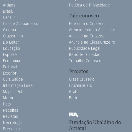
Artigos
Política de Privacidade
Brasil
Fale conosco
Canal 1
Casa e Acabamento
Fale com o Cruzeiro
Cinema
Atendimento ao Assinante
Cruzeirinho
Anuncie no Cruzeiro
Do Leitor
Anuncie no ClassiCruzeiro
Educação
Publicidade Legal
Esporte
Repórter Cidadão
Economia
Trabalhe Conosco
Editorial
Projetos
Exterior
Guia Saúde
ClassiCruzeiro
Informação Livre
CruzeiroCard
Magnus Futsal
Grafsul
Motor
Burh
Pets
Receitas
Revistas
Fundação Ubaldino do
Necrologia
Amaral
Presença