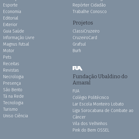
Esporte
Repórter Cidadão
Economia
Trabalhe Conosco
Editorial
Projetos
Exterior
Guia Saúde
ClassiCruzeiro
Informação Livre
CruzeiroCard
Magnus Futsal
Grafsul
Motor
Burh
Pets
Receitas
Revistas
Fundação Ubaldino do
Necrologia
Amaral
Presença
São Bento
FUA
Tá na Rede
Colégio Politécnico
Tecnologia
Lar Escola Monteiro Lobato
Turismo
Liga Sorocabana de Combate ao
Uniso Ciência
Câncer
Vila dos Velhinhos
Pink do Bem OSSEL