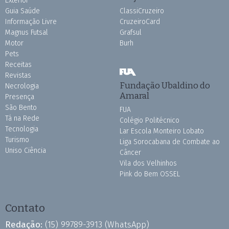
Exterior
Guia Saúde
ClassiCruzeiro
Informação Livre
CruzeiroCard
Magnus Futsal
Grafsul
Motor
Burh
Pets
Receitas
Revistas
Fundação Ubaldino do
Necrologia
Amaral
Presença
São Bento
FUA
Tá na Rede
Colégio Politécnico
Tecnologia
Lar Escola Monteiro Lobato
Turismo
Liga Sorocabana de Combate ao
Uniso Ciência
Câncer
Vila dos Velhinhos
Pink do Bem OSSEL
Contato
Redação:
(15) 99789-3913
(WhatsApp)