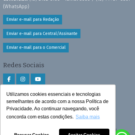
(WhatsApp)
Enviar e-mail para Redação
Enviar e-mail para Central/Assinante
Enviar e-mail para o Comercial
Redes Sociais
Utilizamos cookies essenciais e tecnologias
Faça download do aplicativo
semelhantes de acordo com a nossa Política de
Play Store e App Store
Privacidade. Ao continuar navegando, você
concorda com estas condições.
Saiba mais
Todos os direitos reservados © 2026 Cruzeiro do Sul
Recusar Cookies
Aceitar Cookies