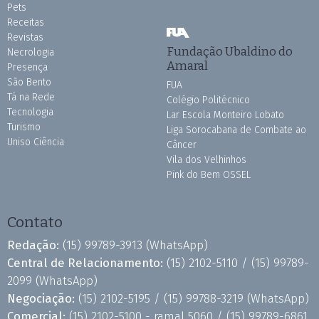
Pets
Receitas
Revistas
Fundação Ubaldino do
Necrologia
Amaral
Presença
São Bento
FUA
Tá na Rede
Colégio Politécnico
Tecnologia
Lar Escola Monteiro Lobato
Turismo
Liga Sorocabana de Combate ao
Uniso Ciência
Câncer
Vila dos Velhinhos
Pink do Bem OSSEL
Contato
Redação:
(15) 99789-3913
(WhatsApp)
Central de Relacionamento:
(15) 2102-5110 /
(15) 99789-
2099
(WhatsApp)
Negociação:
(15) 2102-5195 /
(15) 99788-3219
(WhatsApp)
Comercial:
(15) 2102-5100 - ramal 5060 /
(15) 99789-6861