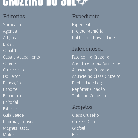
Editorias
Expediente
Sorocaba
Expediente
Agenda
Projeto Memória
Artigos
Política de Privacidade
Brasil
Fale conosco
Canal 1
Casa e Acabamento
Fale com o Cruzeiro
Cinema
Atendimento ao Assinante
Cruzeirinho
Anuncie no Cruzeiro
Do Leitor
Anuncie no ClassiCruzeiro
Educação
Publicidade Legal
Esporte
Repórter Cidadão
Economia
Trabalhe Conosco
Editorial
Projetos
Exterior
Guia Saúde
ClassiCruzeiro
Informação Livre
CruzeiroCard
Magnus Futsal
Grafsul
Motor
Burh