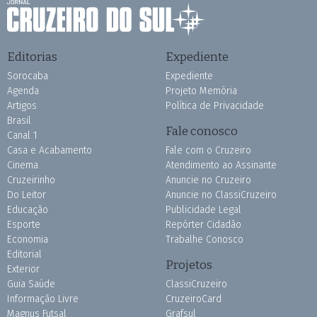
Editorias
Expediente
Sorocaba
Expediente
Agenda
Projeto Memória
Artigos
Política de Privacidade
Brasil
Fale conosco
Canal 1
Casa e Acabamento
Fale com o Cruzeiro
Cinema
Atendimento ao Assinante
Cruzeirinho
Anuncie no Cruzeiro
Do Leitor
Anuncie no ClassiCruzeiro
Educação
Publicidade Legal
Esporte
Repórter Cidadão
Economia
Trabalhe Conosco
Editorial
Projetos
Exterior
Guia Saúde
ClassiCruzeiro
Informação Livre
CruzeiroCard
Magnus Futsal
Grafsul