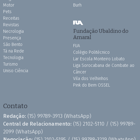
Motor
Burh
Pets
Receitas
Revistas
Fundação Ubaldino do
Necrologia
Amaral
Presença
São Bento
FUA
Tá na Rede
Colégio Politécnico
Tecnologia
Lar Escola Monteiro Lobato
Turismo
Liga Sorocabana de Combate ao
Uniso Ciência
Câncer
Vila dos Velhinhos
Pink do Bem OSSEL
Contato
Redação:
(15) 99789-3913
(WhatsApp)
Central de Relacionamento:
(15) 2102-5110 /
(15) 99789-
2099
(WhatsApp)
Negociação:
(15) 2102-5195 /
(15) 99788-3219
(WhatsApp)