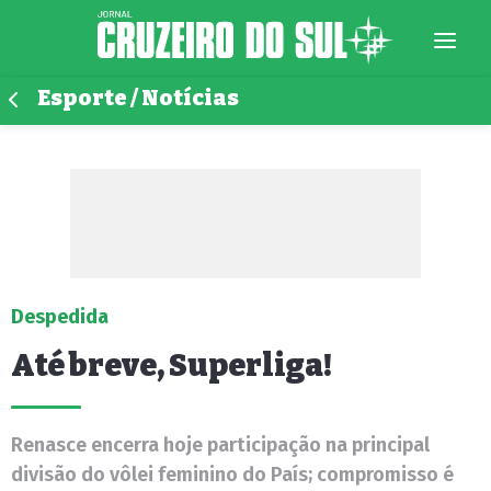
Esporte / Notícias
Despedida
Até breve, Superliga!
Renasce encerra hoje participação na principal
divisão do vôlei feminino do País; compromisso é