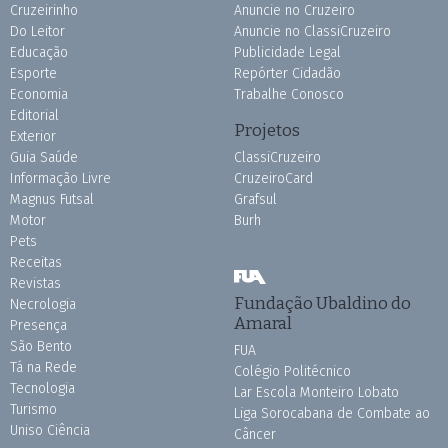
Cruzeirinho
Anuncie no Cruzeiro
Do Leitor
Anuncie no ClassiCruzeiro
Educação
Publicidade Legal
Esporte
Repórter Cidadão
Economia
Trabalhe Conosco
Editorial
Projetos
Exterior
Guia Saúde
ClassiCruzeiro
Informação Livre
CruzeiroCard
Magnus Futsal
Grafsul
Motor
Burh
Pets
Receitas
Revistas
Fundação Ubaldino do
Necrologia
Amaral
Presença
São Bento
FUA
Tá na Rede
Colégio Politécnico
Tecnologia
Lar Escola Monteiro Lobato
Turismo
Liga Sorocabana de Combate ao
Uniso Ciência
Câncer