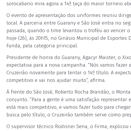
sorocabano mira agora a 14ª taça do maior torneio aber
O evento de apresentação dos uniformes reuniu dirige
local. A parceria entre Guarany e São José entra no s
passada, quando o time levantou o troféu ao vencer o M
hoje (26), às 20h15, no Ginásio Municipal de Esportes 
Funda, pela categoria principal.
Presidente de honra do Guarany, Agacyr Maister, o Xixo
expectativa para a nova campanha. “Nós vamos fazer 
Cruzeirão novamente para tentar o 14º título. A expec
competitivo e vai nos ajudar muito”, afirma.
À frente do São José, Roberto Rocha Brandão, o Monta
conjunto. “Para a gente é uma satisfação representar 
está mais competitivo, e vamos fazer tudo para chegar 
busca pelo título, o Cruzeirão também serve como prep
O supervisor técnico Rodisnei Sena, o Firma, explico