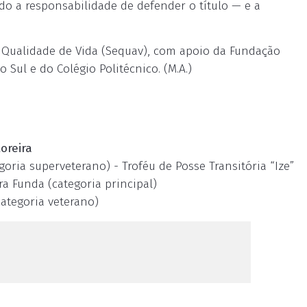
do a responsabilidade de defender o título — e a
e Qualidade de Vida (Sequav), com apoio da Fundação
Sul e do Colégio Politécnico. (M.A.)
oreira
goria superveterano) - Troféu de Posse Transitória “Ize”
a Funda (categoria principal)
categoria veterano)