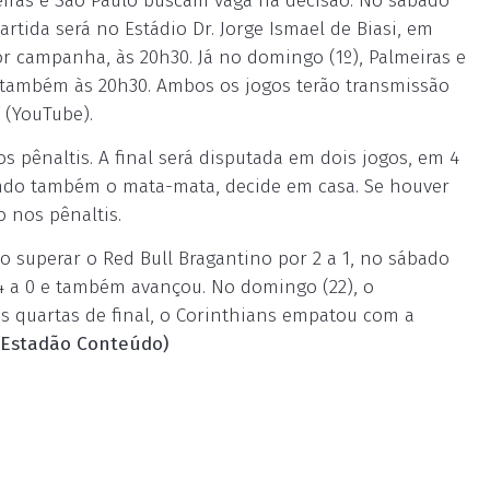
meiras e São Paulo buscam vaga na decisão. No sábado
artida será no Estádio Dr. Jorge Ismael de Biasi, em
r campanha, às 20h30. Já no domingo (1º), Palmeiras e
i, também às 20h30. Ambos os jogos terão transmissão
 (YouTube).
s pênaltis. A final será disputada em dois jogos, em 4
ndo também o mata-mata, decide em casa. Se houver
 nos pênaltis.
 ao superar o Red Bull Bragantino por 2 a 1, no sábado
r 4 a 0 e também avançou. No domingo (22), o
as quartas de final, o Corinthians empatou com a
Estadão Conteúdo)