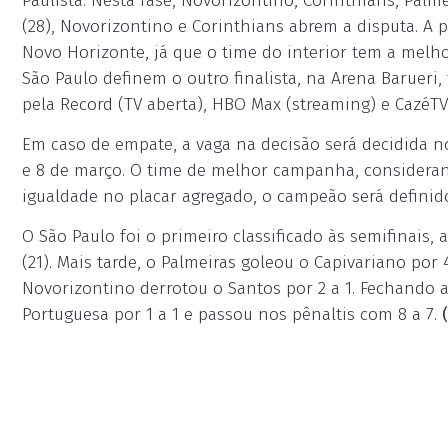
Paulista. Nesta fase, Novorizontino, Corinthians, Pal
(28), Novorizontino e Corinthians abrem a disputa. A p
Novo Horizonte, já que o time do interior tem a melho
São Paulo definem o outro finalista, na Arena Baruer
pela Record (TV aberta), HBO Max (streaming) e CazéTV
Em caso de empate, a vaga na decisão será decidida no
e 8 de março. O time de melhor campanha, considera
igualdade no placar agregado, o campeão será definido
O São Paulo foi o primeiro classificado às semifinais,
(21). Mais tarde, o Palmeiras goleou o Capivariano po
Novorizontino derrotou o Santos por 2 a 1. Fechando 
Portuguesa por 1 a 1 e passou nos pênaltis com 8 a 7.
(