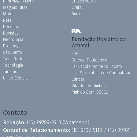
Informação Livre
CruzeiroCard
Magnus Futsal
Grafsul
Motor
Burh
Pets
Receitas
Revistas
Fundação Ubaldino do
Necrologia
Amaral
Presença
São Bento
FUA
Tá na Rede
Colégio Politécnico
Tecnologia
Lar Escola Monteiro Lobato
Turismo
Liga Sorocabana de Combate ao
Uniso Ciência
Câncer
Vila dos Velhinhos
Pink do Bem OSSEL
Contato
Redação:
(15) 99789-3913
(WhatsApp)
Central de Relacionamento:
(15) 2102-5110 /
(15) 99789-