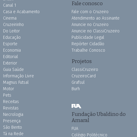
Fale conosco
Canal 1
Casa e Acabamento
Fale com o Cruzeiro
Cinema
Atendimento ao Assinante
Cruzeirinho
Anuncie no Cruzeiro
Do Leitor
Anuncie no ClassiCruzeiro
Educação
Publicidade Legal
Esporte
Repórter Cidadão
Economia
Trabalhe Conosco
Editorial
Projetos
Exterior
Guia Saúde
ClassiCruzeiro
Informação Livre
CruzeiroCard
Magnus Futsal
Grafsul
Motor
Burh
Pets
Receitas
Revistas
Fundação Ubaldino do
Necrologia
Amaral
Presença
São Bento
FUA
Tá na Rede
Colégio Politécnico