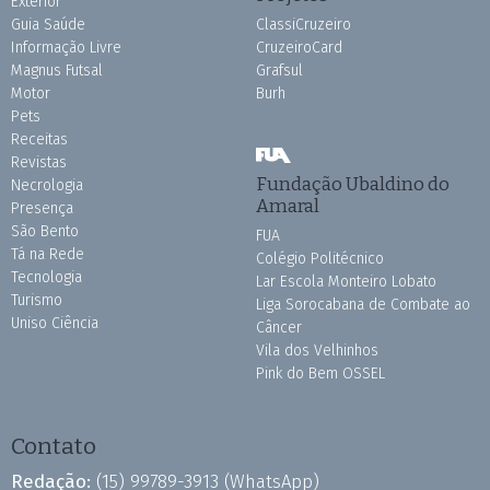
Exterior
Guia Saúde
ClassiCruzeiro
Informação Livre
CruzeiroCard
Magnus Futsal
Grafsul
Motor
Burh
Pets
Receitas
Revistas
Fundação Ubaldino do
Necrologia
Amaral
Presença
São Bento
FUA
Tá na Rede
Colégio Politécnico
Tecnologia
Lar Escola Monteiro Lobato
Turismo
Liga Sorocabana de Combate ao
Uniso Ciência
Câncer
Vila dos Velhinhos
Pink do Bem OSSEL
Contato
Redação:
(15) 99789-3913
(WhatsApp)