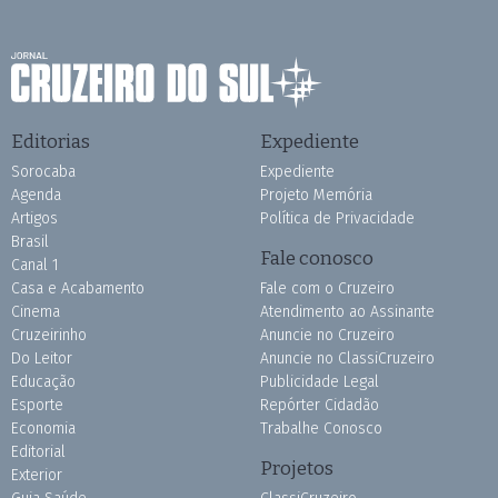
Editorias
Expediente
Sorocaba
Expediente
Agenda
Projeto Memória
Artigos
Política de Privacidade
Brasil
Fale conosco
Canal 1
Casa e Acabamento
Fale com o Cruzeiro
Cinema
Atendimento ao Assinante
Cruzeirinho
Anuncie no Cruzeiro
Do Leitor
Anuncie no ClassiCruzeiro
Educação
Publicidade Legal
Esporte
Repórter Cidadão
Economia
Trabalhe Conosco
Editorial
Projetos
Exterior