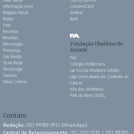
Guia Saúde
ClassiCruzeiro
Informação Livre
CruzeiroCard
Magnus Futsal
Grafsul
Motor
Burh
Pets
Receitas
Revistas
Fundação Ubaldino do
Necrologia
Amaral
Presença
São Bento
FUA
Tá na Rede
Colégio Politécnico
Tecnologia
Lar Escola Monteiro Lobato
Turismo
Liga Sorocabana de Combate ao
Uniso Ciência
Câncer
Vila dos Velhinhos
Pink do Bem OSSEL
Contato
Redação:
(15) 99789-3913
(WhatsApp)
Central de Relacionamento:
(15) 2102-5110 /
(15) 99789-