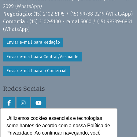
2099
(WhatsApp)
Negociação:
(15) 2102-5195 /
(15) 99788-3219
(WhatsApp)
Comercial:
(15) 2102-5100 - ramal 5060 /
(15) 99789-6861
(WhatsApp)
Enviar e-mail para Redação
Enviar e-mail para Central/Assinante
Enviar e-mail para o Comercial
Redes Sociais
Utilizamos cookies essenciais e tecnologias
Faça download do aplicativo
semelhantes de acordo com a nossa Política de
Play Store e App Store
Privacidade. Ao continuar navegando, você