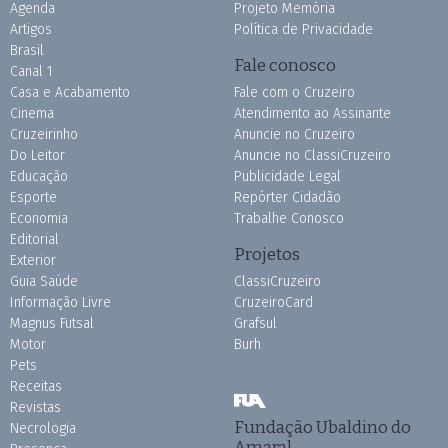
Agenda
Projeto Memória
Artigos
Política de Privacidade
Brasil
Fale conosco
Canal 1
Casa e Acabamento
Fale com o Cruzeiro
Cinema
Atendimento ao Assinante
Cruzeirinho
Anuncie no Cruzeiro
Do Leitor
Anuncie no ClassiCruzeiro
Educação
Publicidade Legal
Esporte
Repórter Cidadão
Economia
Trabalhe Conosco
Editorial
Projetos
Exterior
Guia Saúde
ClassiCruzeiro
Informação Livre
CruzeiroCard
Magnus Futsal
Grafsul
Motor
Burh
Pets
Receitas
Revistas
Fundação Ubaldino do
Necrologia
Amaral