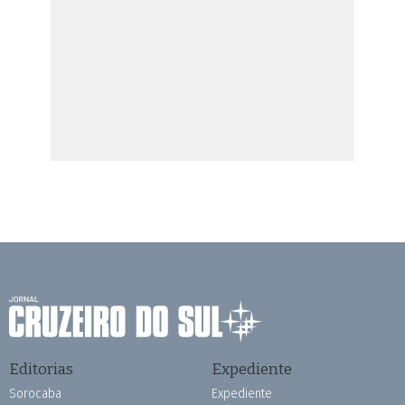
Editorias
Expediente
Sorocaba
Expediente