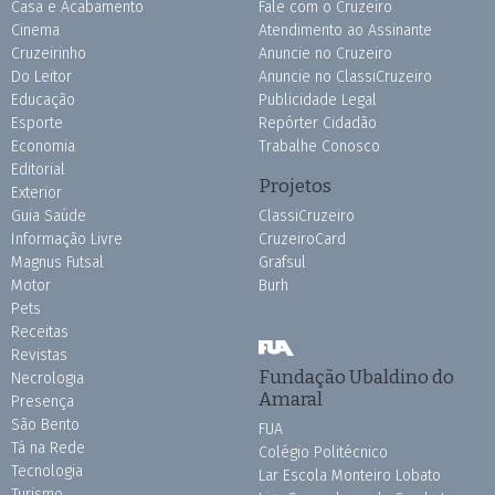
Casa e Acabamento
Fale com o Cruzeiro
Cinema
Atendimento ao Assinante
Cruzeirinho
Anuncie no Cruzeiro
Do Leitor
Anuncie no ClassiCruzeiro
Educação
Publicidade Legal
Esporte
Repórter Cidadão
Economia
Trabalhe Conosco
Editorial
Projetos
Exterior
Guia Saúde
ClassiCruzeiro
Informação Livre
CruzeiroCard
Magnus Futsal
Grafsul
Motor
Burh
Pets
Receitas
Revistas
Fundação Ubaldino do
Necrologia
Amaral
Presença
São Bento
FUA
Tá na Rede
Colégio Politécnico
Tecnologia
Lar Escola Monteiro Lobato
Turismo