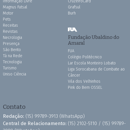
Informação Livre
CruzeiroCard
Magnus Futsal
Grafsul
Motor
Burh
Pets
Receitas
Revistas
Fundação Ubaldino do
Necrologia
Amaral
Presença
São Bento
FUA
Tá na Rede
Colégio Politécnico
Tecnologia
Lar Escola Monteiro Lobato
Turismo
Liga Sorocabana de Combate ao
Uniso Ciência
Câncer
Vila dos Velhinhos
Pink do Bem OSSEL
Contato
Redação:
(15) 99789-3913
(WhatsApp)
Central de Relacionamento:
(15) 2102-5110 /
(15) 99789-