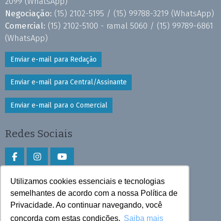
2099
(WhatsApp)
Negociação:
(15) 2102-5195 /
(15) 99788-3219
(WhatsApp)
Comercial:
(15) 2102-5100 - ramal 5060 /
(15) 99789-6861
(WhatsApp)
Enviar e-mail para Redação
Enviar e-mail para Central/Assinante
Enviar e-mail para o Comercial
Redes Sociais
Utilizamos cookies essenciais e tecnologias
Faça download do aplicativo
semelhantes de acordo com a nossa Política de
Privacidade. Ao continuar navegando, você
Play Store e App Store
concorda com estas condições.
Saiba mais