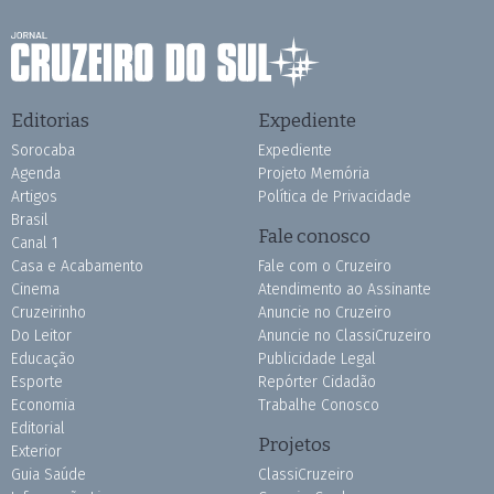
Editorias
Expediente
Sorocaba
Expediente
Agenda
Projeto Memória
Artigos
Política de Privacidade
Brasil
Fale conosco
Canal 1
Casa e Acabamento
Fale com o Cruzeiro
Cinema
Atendimento ao Assinante
Cruzeirinho
Anuncie no Cruzeiro
Do Leitor
Anuncie no ClassiCruzeiro
Educação
Publicidade Legal
Esporte
Repórter Cidadão
Economia
Trabalhe Conosco
Editorial
Projetos
Exterior
Guia Saúde
ClassiCruzeiro