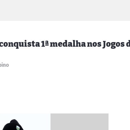
l conquista 1ª medalha nos Jogos 
pino