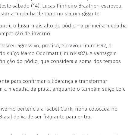
este sábado (14), Lucas Pinheiro Braathen escreveu
istar a medalha de ouro no slalom gigante.
antiu o lugar mais alto do pódio - a primeira medalha
competição de inverno.
Desceu agressivo, preciso, e cravou 1min13s92, o
do suíço Marco Odermatt (1min14s87). A vantagem
efinição do pódio, que considera a soma dos tempos
ente para confirmar a liderança e transformar
om a medalha de prata, enquanto o também suíço Loic
Inverno pertencia a Isabel Clark, nona colocada no
asil deixa de ser figurante para entrar