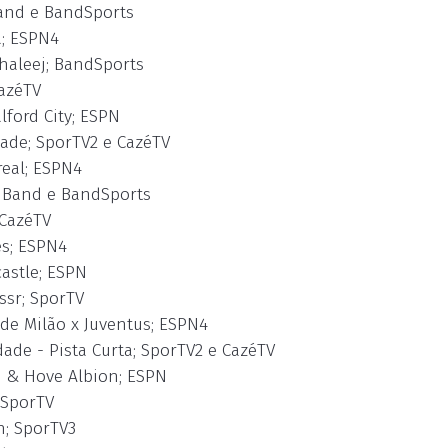
Band e BandSports
a; ESPN4
Khaleej; BandSports
CazéTV
lford City; ESPN
dade; SporTV2 e CazéTV
real; ESPN4
2; Band e BandSports
 CazéTV
és; ESPN4
castle; ESPN
ssr; SporTV
 de Milão x Juventus; ESPN4
ade - Pista Curta; SporTV2 e CazéTV
on & Hove Albion; ESPN
 SporTV
h; SporTV3