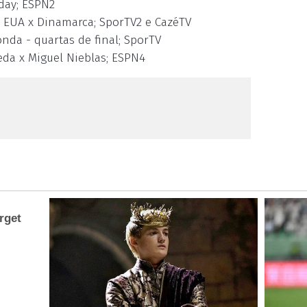
rday; ESPN2
- EUA x Dinamarca; SporTV2 e CazéTV
nda - quartas de final; SporTV
eda x Miguel Nieblas; ESPN4