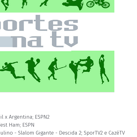
il x Argentina; ESPN2
 West Ham; ESPN
ulino - Slalom Gigante - Descida 2; SporTV2 e CazéTV