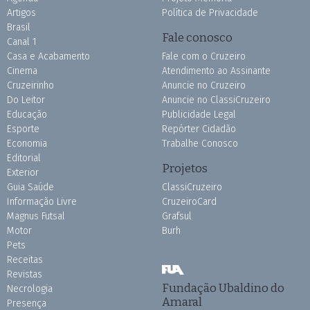
Artigos
Política de Privacidade
Brasil
Fale conosco
Canal 1
Casa e Acabamento
Fale com o Cruzeiro
Cinema
Atendimento ao Assinante
Cruzeirinho
Anuncie no Cruzeiro
Do Leitor
Anuncie no ClassiCruzeiro
Educação
Publicidade Legal
Esporte
Repórter Cidadão
Economia
Trabalhe Conosco
Editorial
Projetos
Exterior
Guia Saúde
ClassiCruzeiro
Informação Livre
CruzeiroCard
Magnus Futsal
Grafsul
Motor
Burh
Pets
Receitas
Revistas
Fundação Ubaldino do
Necrologia
Amaral
Presença