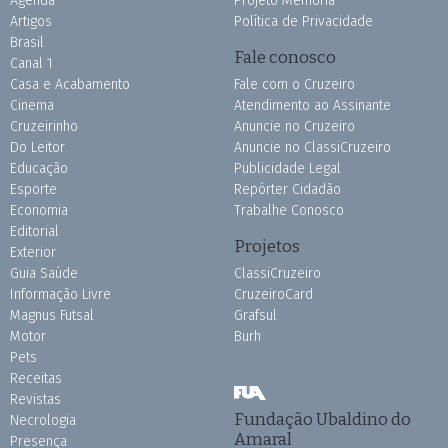
Agenda
Projeto Memória
Artigos
Política de Privacidade
Brasil
Fale conosco
Canal 1
Casa e Acabamento
Fale com o Cruzeiro
Cinema
Atendimento ao Assinante
Cruzeirinho
Anuncie no Cruzeiro
Do Leitor
Anuncie no ClassiCruzeiro
Educação
Publicidade Legal
Esporte
Repórter Cidadão
Economia
Trabalhe Conosco
Editorial
Projetos
Exterior
Guia Saúde
ClassiCruzeiro
Informação Livre
CruzeiroCard
Magnus Futsal
Grafsul
Motor
Burh
Pets
Receitas
Revistas
Fundação Ubaldino do
Necrologia
Amaral
Presença