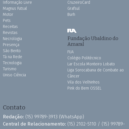
Informação Livre
CruzeiroCard
Magnus Futsal
Grafsul
Motor
Burh
Pets
Receitas
Revistas
Fundação Ubaldino do
Necrologia
Amaral
Presença
São Bento
FUA
Tá na Rede
Colégio Politécnico
Tecnologia
Lar Escola Monteiro Lobato
Turismo
Liga Sorocabana de Combate ao
Uniso Ciência
Câncer
Vila dos Velhinhos
Pink do Bem OSSEL
Contato
Redação:
(15) 99789-3913
(WhatsApp)
Central de Relacionamento:
(15) 2102-5110 /
(15) 99789-