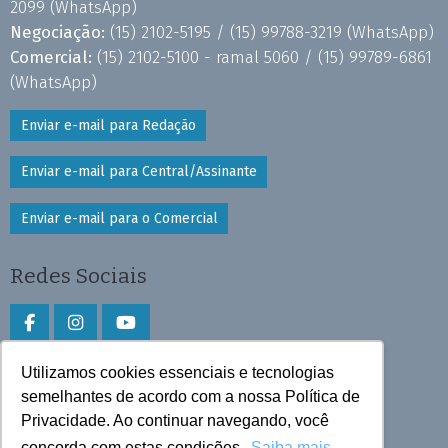
2099
(WhatsApp)
Negociação:
(15) 2102-5195 /
(15) 99788-3219
(WhatsApp)
Comercial:
(15) 2102-5100 - ramal 5060 /
(15) 99789-6861
(WhatsApp)
Enviar e-mail para Redação
Enviar e-mail para Central/Assinante
Enviar e-mail para o Comercial
Redes Sociais
Utilizamos cookies essenciais e tecnologias
Faça download do aplicativo
semelhantes de acordo com a nossa Política de
Privacidade. Ao continuar navegando, você
Play Store e App Store
concorda com estas condições.
Saiba mais