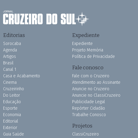
Editorias
Expediente
Sorocaba
Expediente
Agenda
Projeto Memória
Artigos
Política de Privacidade
Brasil
Fale conosco
Canal 1
Casa e Acabamento
Fale com o Cruzeiro
Cinema
Atendimento ao Assinante
Cruzeirinho
Anuncie no Cruzeiro
Do Leitor
Anuncie no ClassiCruzeiro
Educação
Publicidade Legal
Esporte
Repórter Cidadão
Economia
Trabalhe Conosco
Editorial
Projetos
Exterior
Guia Saúde
ClassiCruzeiro