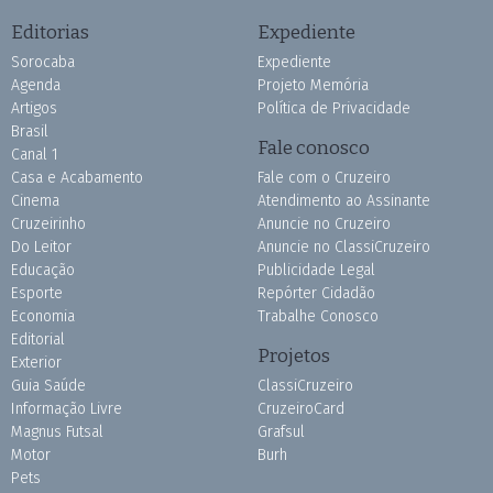
Editorias
Expediente
Sorocaba
Expediente
Agenda
Projeto Memória
Artigos
Política de Privacidade
Brasil
Fale conosco
Canal 1
Casa e Acabamento
Fale com o Cruzeiro
Cinema
Atendimento ao Assinante
Cruzeirinho
Anuncie no Cruzeiro
Do Leitor
Anuncie no ClassiCruzeiro
Educação
Publicidade Legal
Esporte
Repórter Cidadão
Economia
Trabalhe Conosco
Editorial
Projetos
Exterior
Guia Saúde
ClassiCruzeiro
Informação Livre
CruzeiroCard
Magnus Futsal
Grafsul
Motor
Burh
Pets