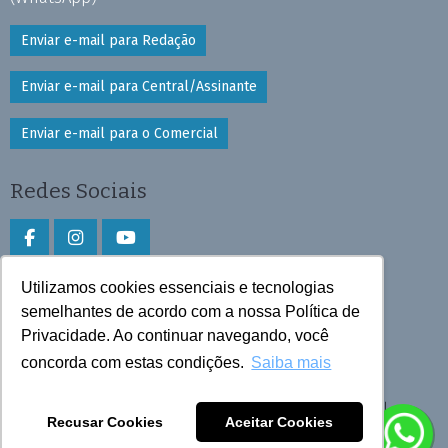
Enviar e-mail para Redação
Enviar e-mail para Central/Assinante
Enviar e-mail para o Comercial
Redes Sociais
Utilizamos cookies essenciais e tecnologias
Faça download do aplicativo
semelhantes de acordo com a nossa Política de
Privacidade. Ao continuar navegando, você
Play Store e App Store
concorda com estas condições.
Saiba mais
Todos os direitos reservados © 2026 Cruzeiro do Sul
Recusar Cookies
Aceitar Cookies