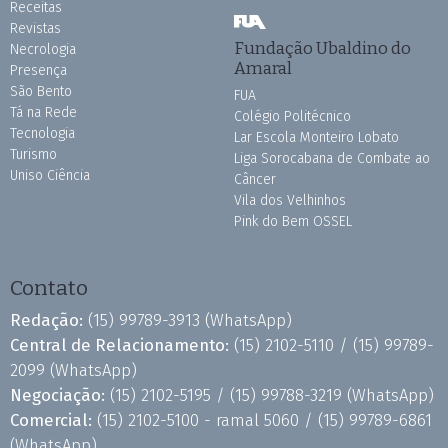
Receitas
Revistas
Fundação Ubaldino do
Necrologia
Amaral
Presença
São Bento
FUA
Tá na Rede
Colégio Politécnico
Tecnologia
Lar Escola Monteiro Lobato
Turismo
Liga Sorocabana de Combate ao
Uniso Ciência
Câncer
Vila dos Velhinhos
Pink do Bem OSSEL
Contato
Redação:
(15) 99789-3913
(WhatsApp)
Central de Relacionamento:
(15) 2102-5110 /
(15) 99789-
2099
(WhatsApp)
Negociação:
(15) 2102-5195 /
(15) 99788-3219
(WhatsApp)
Comercial:
(15) 2102-5100 - ramal 5060 /
(15) 99789-6861
(WhatsApp)