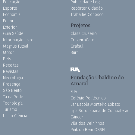
Educação
Publicidade Legal
Esporte
Repórter Cidadão
Economia
Trabalhe Conosco
Editorial
Projetos
Exterior
Guia Saúde
ClassiCruzeiro
Informação Livre
CruzeiroCard
Magnus Futsal
Grafsul
Motor
Burh
Pets
Receitas
Revistas
Fundação Ubaldino do
Necrologia
Amaral
Presença
São Bento
FUA
Tá na Rede
Colégio Politécnico
Tecnologia
Lar Escola Monteiro Lobato
Turismo
Liga Sorocabana de Combate ao
Uniso Ciência
Câncer
Vila dos Velhinhos
Pink do Bem OSSEL