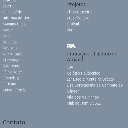
Editorial
Projetos
Exterior
Guia Saúde
ClassiCruzeiro
Informação Livre
CruzeiroCard
Magnus Futsal
Grafsul
Motor
Burh
Pets
Receitas
Revistas
Fundação Ubaldino do
Necrologia
Amaral
Presença
São Bento
FUA
Tá na Rede
Colégio Politécnico
Tecnologia
Lar Escola Monteiro Lobato
Turismo
Liga Sorocabana de Combate ao
Uniso Ciência
Câncer
Vila dos Velhinhos
Pink do Bem OSSEL
Contato