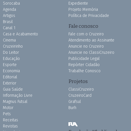
Sorocaba
Expediente
Agenda
Projeto Memória
Artigos
Política de Privacidade
Brasil
Fale conosco
Canal 1
Casa e Acabamento
Fale com o Cruzeiro
Cinema
Atendimento ao Assinante
Cruzeirinho
Anuncie no Cruzeiro
Do Leitor
Anuncie no ClassiCruzeiro
Educação
Publicidade Legal
Esporte
Repórter Cidadão
Economia
Trabalhe Conosco
Editorial
Projetos
Exterior
Guia Saúde
ClassiCruzeiro
Informação Livre
CruzeiroCard
Magnus Futsal
Grafsul
Motor
Burh
Pets
Receitas
Revistas