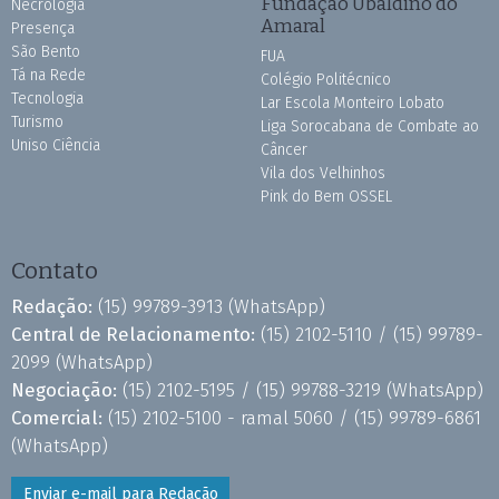
Fundação Ubaldino do
Necrologia
Amaral
Presença
São Bento
FUA
Tá na Rede
Colégio Politécnico
Tecnologia
Lar Escola Monteiro Lobato
Turismo
Liga Sorocabana de Combate ao
Uniso Ciência
Câncer
Vila dos Velhinhos
Pink do Bem OSSEL
Contato
Redação:
(15) 99789-3913
(WhatsApp)
Central de Relacionamento:
(15) 2102-5110 /
(15) 99789-
2099
(WhatsApp)
Negociação:
(15) 2102-5195 /
(15) 99788-3219
(WhatsApp)
Comercial:
(15) 2102-5100 - ramal 5060 /
(15) 99789-6861
(WhatsApp)
Enviar e-mail para Redação