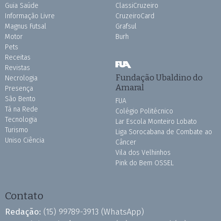
Guia Saúde
ClassiCruzeiro
Informação Livre
CruzeiroCard
Magnus Futsal
Grafsul
Motor
Burh
Pets
Receitas
Revistas
Fundação Ubaldino do
Necrologia
Amaral
Presença
São Bento
FUA
Tá na Rede
Colégio Politécnico
Tecnologia
Lar Escola Monteiro Lobato
Turismo
Liga Sorocabana de Combate ao
Uniso Ciência
Câncer
Vila dos Velhinhos
Pink do Bem OSSEL
Contato
Redação:
(15) 99789-3913
(WhatsApp)