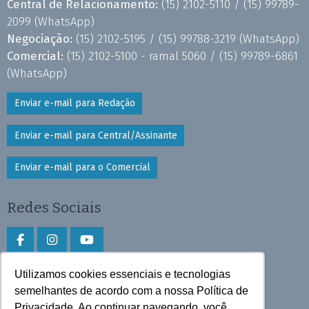
Central de Relacionamento:
(15) 2102-5110 /
(15) 99789-
2099
(WhatsApp)
Negociação:
(15) 2102-5195 /
(15) 99788-3219
(WhatsApp)
Comercial:
(15) 2102-5100 - ramal 5060 /
(15) 99789-6861
(WhatsApp)
Enviar e-mail para Redação
Enviar e-mail para Central/Assinante
Enviar e-mail para o Comercial
Redes Sociais
Utilizamos cookies essenciais e tecnologias
Faça download do aplicativo
semelhantes de acordo com a nossa Política de
Play Store e App Store
Privacidade. Ao continuar navegando, você