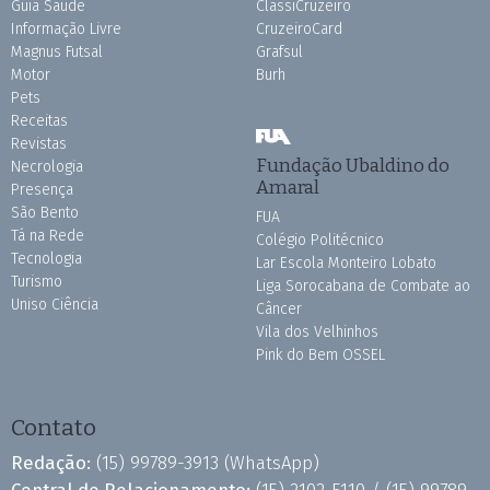
Guia Saúde
ClassiCruzeiro
Informação Livre
CruzeiroCard
Magnus Futsal
Grafsul
Motor
Burh
Pets
Receitas
Revistas
Fundação Ubaldino do
Necrologia
Amaral
Presença
São Bento
FUA
Tá na Rede
Colégio Politécnico
Tecnologia
Lar Escola Monteiro Lobato
Turismo
Liga Sorocabana de Combate ao
Uniso Ciência
Câncer
Vila dos Velhinhos
Pink do Bem OSSEL
Contato
Redação:
(15) 99789-3913
(WhatsApp)
Central de Relacionamento:
(15) 2102-5110 /
(15) 99789-