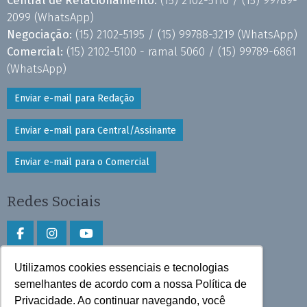
2099
(WhatsApp)
Negociação:
(15) 2102-5195 /
(15) 99788-3219
(WhatsApp)
Comercial:
(15) 2102-5100 - ramal 5060 /
(15) 99789-6861
(WhatsApp)
Enviar e-mail para Redação
Enviar e-mail para Central/Assinante
Enviar e-mail para o Comercial
Redes Sociais
Utilizamos cookies essenciais e tecnologias
Faça download do aplicativo
semelhantes de acordo com a nossa Política de
Privacidade. Ao continuar navegando, você
Play Store e App Store