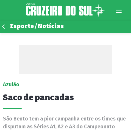
Esporte / Notícias
Azulão
Saco de pancadas
São Bento tem a pior campanha entre os times que
disputam as Séries A1, A2 e A3 do Campeonato