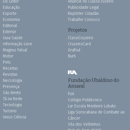
Do Leitor
Anuncie no ClassiCruzeiro
Educação
Publicidade Legal
Esporte
Repórter Cidadão
Economia
Trabalhe Conosco
Editorial
Projetos
Exterior
Guia Saúde
ClassiCruzeiro
Informação Livre
CruzeiroCard
Magnus Futsal
Grafsul
Motor
Burh
Pets
Receitas
Revistas
Fundação Ubaldino do
Necrologia
Amaral
Presença
São Bento
FUA
Tá na Rede
Colégio Politécnico
Tecnologia
Lar Escola Monteiro Lobato
Turismo
Liga Sorocabana de Combate ao
Uniso Ciência
Câncer
Vila dos Velhinhos