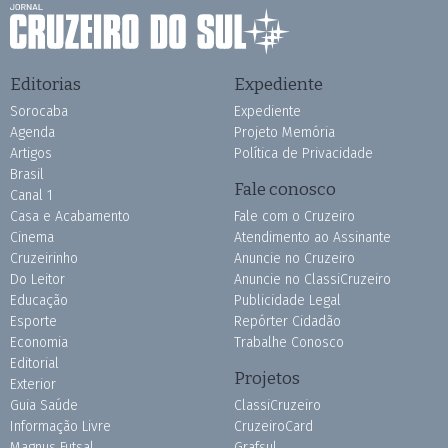
Editorias
Expediente
Sorocaba
Expediente
Agenda
Projeto Memória
Artigos
Política de Privacidade
Brasil
Fale conosco
Canal 1
Casa e Acabamento
Fale com o Cruzeiro
Cinema
Atendimento ao Assinante
Cruzeirinho
Anuncie no Cruzeiro
Do Leitor
Anuncie no ClassiCruzeiro
Educação
Publicidade Legal
Esporte
Repórter Cidadão
Economia
Trabalhe Conosco
Editorial
Projetos
Exterior
Guia Saúde
ClassiCruzeiro
Informação Livre
CruzeiroCard
Magnus Futsal
Grafsul