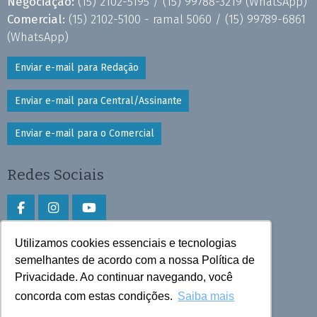
Negociação:
(15) 2102-5195 /
(15) 99788-3219
(WhatsApp)
Comercial:
(15) 2102-5100 - ramal 5060 /
(15) 99789-6861
(WhatsApp)
Enviar e-mail para Redação
Enviar e-mail para Central/Assinante
Enviar e-mail para o Comercial
Redes Sociais
Utilizamos cookies essenciais e tecnologias
Faça download do aplicativo
semelhantes de acordo com a nossa Política de
Play Store e App Store
Privacidade. Ao continuar navegando, você
concorda com estas condições.
Saiba mais