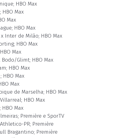
unique; HBO Max
g; HBO Max
HBO Max
hague; HBO Max
x Inter de Milão; HBO Max
porting; HBO Max
; HBO Max
 x Bodo/Glimt; HBO Max
ham; HBO Max
a; HBO Max
 HBO Max
mpique de Marselha; HBO Max
Villarreal; HBO Max
a; HBO Max
almeiras; Première e SporTV
 Athletico-PR; Première
Bull Bragantino; Première