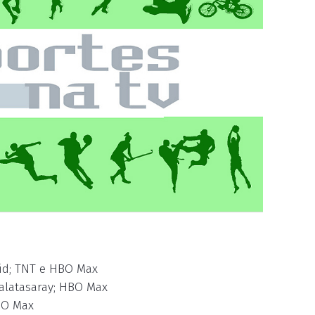
rid; TNT e HBO Max
Galatasaray; HBO Max
BO Max