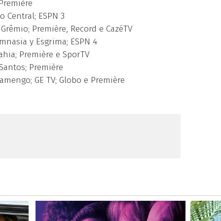
 Première
o Central; ESPN 3
 Grêmio; Première, Record e CazéTV
imnasia y Esgrima; ESPN 4
ahia; Première e SporTV
Santos; Première
Flamengo; GE TV; Globo e Première