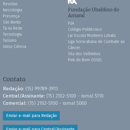
Revistas
Fundação Ubaldino do
Necrologia
Amaral
Presença
São Bento
FUA
Tá na Rede
Colégio Politécnico
Tecnologia
Lar Escola Monteiro Lobato
Turismo
Liga Sorocabana de Combate ao
Uniso Ciência
Câncer
Vila dos Velhinhos
Pink do Bem OSSEL
Contato
Redação:
(15) 99789-3913
Central/Assinante:
(15) 2102-5100 - ramal 5110
Comercial:
(15) 2102-5100 - ramal 5060
Enviar e-mail para Redação
Enviar e-mail para Central/Assinante