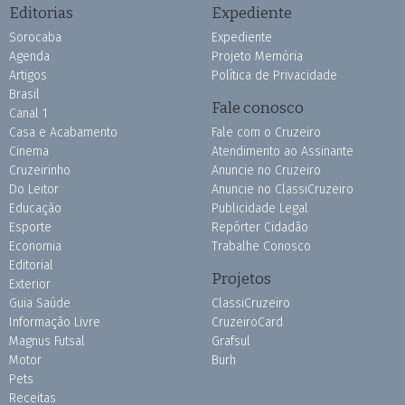
Editorias
Expediente
Sorocaba
Expediente
Agenda
Projeto Memória
Artigos
Política de Privacidade
Brasil
Fale conosco
Canal 1
Casa e Acabamento
Fale com o Cruzeiro
Cinema
Atendimento ao Assinante
Cruzeirinho
Anuncie no Cruzeiro
Do Leitor
Anuncie no ClassiCruzeiro
Educação
Publicidade Legal
Esporte
Repórter Cidadão
Economia
Trabalhe Conosco
Editorial
Projetos
Exterior
Guia Saúde
ClassiCruzeiro
Informação Livre
CruzeiroCard
Magnus Futsal
Grafsul
Motor
Burh
Pets
Receitas