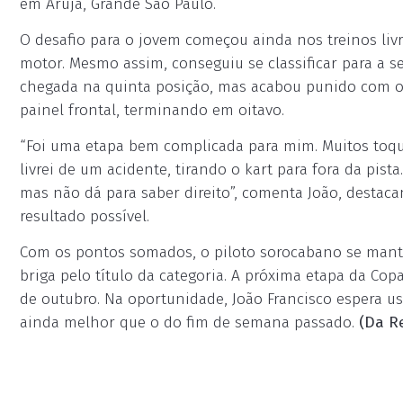
em Arujá, Grande São Paulo.
O desafio para o jovem começou ainda nos treinos li
motor. Mesmo assim, conseguiu se classificar para a sex
chegada na quinta posição, mas acabou punido com o
painel frontal, terminando em oitavo.
“Foi uma etapa bem complicada para mim. Muitos toqu
livrei de um acidente, tirando o kart para fora da pis
mas não dá para saber direito”, comenta João, destac
resultado possível.
Com os pontos somados, o piloto sorocabano se mantém
briga pelo título da categoria. A próxima etapa da Co
de outubro. Na oportunidade, João Francisco espera us
ainda melhor que o do fim de semana passado.
(Da R