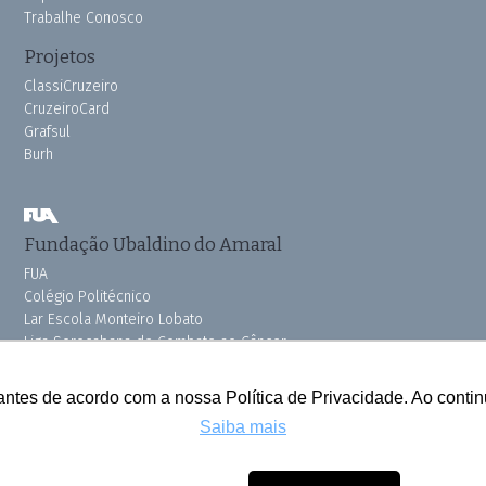
Trabalhe Conosco
Projetos
ClassiCruzeiro
CruzeiroCard
Grafsul
Burh
Fundação Ubaldino do Amaral
FUA
Colégio Politécnico
Lar Escola Monteiro Lobato
Liga Sorocabana de Combate ao Câncer
Vila dos Velhinhos
Pink do Bem OSSEL
antes de acordo com a nossa Política de Privacidade. Ao cont
Saiba mais
Todos os direitos reservados © 2025 Cruzeiro do Sul