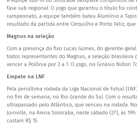
A equipe sub-16 do Sorocaba Basquete conquistou de ma
fase sub-regional. O jogo que garantiu o título foi con
campeonato, a equipe também bateu Alumínio e Tapiraí
resultado da partida entre Cerquilho e Porto Feliz, que
Magnus na seleção
Com a presença do fixo Lucas Gomes, do gerente-gera
todos representantes do Magnus, a seleção brasileira 
vencer a Polônia por 2 a 1. O jogo, no Ginásio Nilton T
Empate na LNF
Pela penúltima rodada da Liga Nacional de Futsal (LNF
no fim de semana, no Rio Grande do Sul. Com o resulta
ultrapassado pelo Atlântico, que venceu na rodada. N
Joinville, na Arena Sorocaba, neste sábado (27), às 19
custam R$ 15.