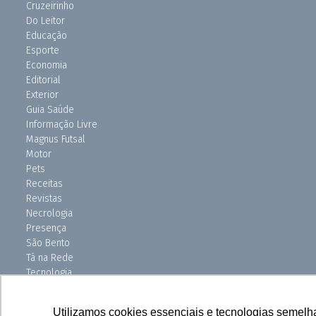
Cruzeirinho
Do Leitor
Educação
Esporte
Economia
Editorial
Exterior
Guia Saúde
Informação Livre
Magnus Futsal
Motor
Pets
Receitas
Revistas
Necrologia
Presença
São Bento
Tá na Rede
Tecnologia
Turismo
Uniso Ciência
Utilizamos cookies essenciais e tecnologias semelh