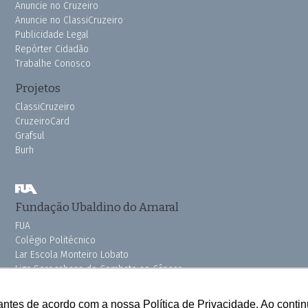
Anuncie no Cruzeiro
Anuncie no ClassiCruzeiro
Publicidade Legal
Repórter Cidadão
Trabalhe Conosco
Projetos
ClassiCruzeiro
CruzeiroCard
Grafsul
Burh
Fundação Ubaldino do Amaral
FUA
Colégio Politécnico
Lar Escola Monteiro Lobato
Liga Sorocabana de Combate ao Câncer
Vila dos Velhinhos
Pink do Bem OSSEL
antes de acordo com a nossa Política de Privacidade. Ao cont