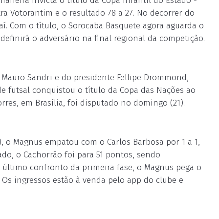
neira invicta o título da Copa Infantil do Estado -
tra Votorantim e o resultado 78 a 27. No decorrer do
. Com o título, o Sorocaba Basquete agora aguarda o
 definirá o adversário na final regional da competição.
l Mauro Sandri e do presidente Fellipe Drommond,
de futsal conquistou o título da Copa das Nações ao
orres, em Brasília, foi disputado no domingo (21).
), o Magnus empatou com o Carlos Barbosa por 1 a 1,
do, o Cachorrão foi para 51 pontos, sendo
o último confronto da primeira fase, o Magnus pega o
h. Os ingressos estão à venda pelo app do clube e