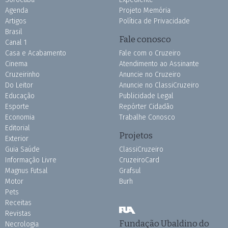
Agenda
Projeto Memória
Artigos
Política de Privacidade
Brasil
Fale conosco
Canal 1
Casa e Acabamento
Fale com o Cruzeiro
Cinema
Atendimento ao Assinante
Cruzeirinho
Anuncie no Cruzeiro
Do Leitor
Anuncie no ClassiCruzeiro
Educação
Publicidade Legal
Esporte
Repórter Cidadão
Economia
Trabalhe Conosco
Editorial
Projetos
Exterior
Guia Saúde
ClassiCruzeiro
Informação Livre
CruzeiroCard
Magnus Futsal
Grafsul
Motor
Burh
Pets
Receitas
Revistas
Fundação Ubaldino do
Necrologia