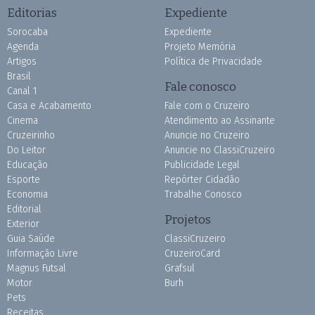
Editorias
Expediente
Sorocaba
Expediente
Agenda
Projeto Memória
Artigos
Política de Privacidade
Brasil
Fale conosco
Canal 1
Casa e Acabamento
Fale com o Cruzeiro
Cinema
Atendimento ao Assinante
Cruzeirinho
Anuncie no Cruzeiro
Do Leitor
Anuncie no ClassiCruzeiro
Educação
Publicidade Legal
Esporte
Repórter Cidadão
Economia
Trabalhe Conosco
Editorial
Projetos
Exterior
Guia Saúde
ClassiCruzeiro
Informação Livre
CruzeiroCard
Magnus Futsal
Grafsul
Motor
Burh
Pets
Receitas