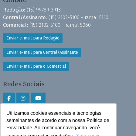
Contato
Redação:
(15) 99789-3913
Central/Assinante:
(15) 2102-5100 - ramal 5110
Comercial:
(15) 2102-5100 - ramal 5060
Enviar e-mail para Redação
Enviar e-mail para Central/Assinante
Enviar e-mail para o Comercial
Redes Sociais
Utilizamos cookies essenciais e tecnologias
Faça download do aplicativo
semelhantes de acordo com a nossa Política de
Privacidade. Ao continuar navegando, você
Play Store e App Store
concorda com estas condições.
Saiba mais