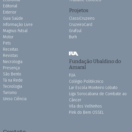
Editorial
Projetos
Exterior
Guia Saúde
ClassiCruzeiro
Informação Livre
CruzeiroCard
Magnus Futsal
Grafsul
Motor
Burh
Pets
Receitas
Revistas
Fundação Ubaldino do
Necrologia
Amaral
Presença
São Bento
FUA
Tá na Rede
Colégio Politécnico
Tecnologia
Lar Escola Monteiro Lobato
Turismo
Liga Sorocabana de Combate ao
Uniso Ciência
Câncer
Vila dos Velhinhos
Pink do Bem OSSEL