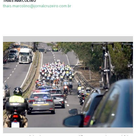
THAÍS MARCOLINO
thais.marcolino@jornalcruzeiro.com.br