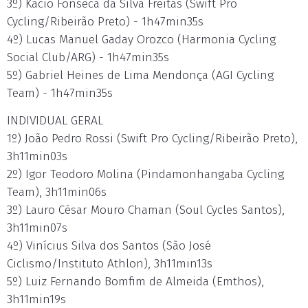
3º) Kácio Fonseca da Silva Freitas (Swift Pro
Cycling/Ribeirão Preto) - 1h47min35s
4º) Lucas Manuel Gaday Orozco (Harmonia Cycling
Social Club/ARG) - 1h47min35s
5º) Gabriel Heines de Lima Mendonça (AGI Cycling
Team) - 1h47min35s
INDIVIDUAL GERAL
1º) João Pedro Rossi (Swift Pro Cycling/Ribeirão Preto),
3h11min03s
2º) Igor Teodoro Molina (Pindamonhangaba Cycling
Team), 3h11min06s
3º) Lauro César Mouro Chaman (Soul Cycles Santos),
3h11min07s
4º) Vinícius Silva dos Santos (São José
Ciclismo/Instituto Athlon), 3h11min13s
5º) Luiz Fernando Bomfim de Almeida (Emthos),
3h11min19s