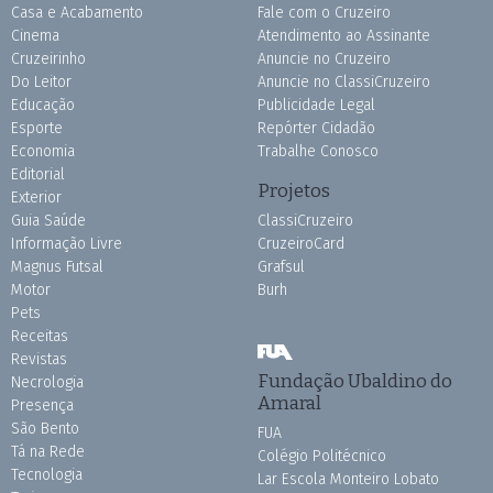
Casa e Acabamento
Fale com o Cruzeiro
Cinema
Atendimento ao Assinante
Cruzeirinho
Anuncie no Cruzeiro
Do Leitor
Anuncie no ClassiCruzeiro
Educação
Publicidade Legal
Esporte
Repórter Cidadão
Economia
Trabalhe Conosco
Editorial
Projetos
Exterior
Guia Saúde
ClassiCruzeiro
Informação Livre
CruzeiroCard
Magnus Futsal
Grafsul
Motor
Burh
Pets
Receitas
Revistas
Fundação Ubaldino do
Necrologia
Amaral
Presença
São Bento
FUA
Tá na Rede
Colégio Politécnico
Tecnologia
Lar Escola Monteiro Lobato