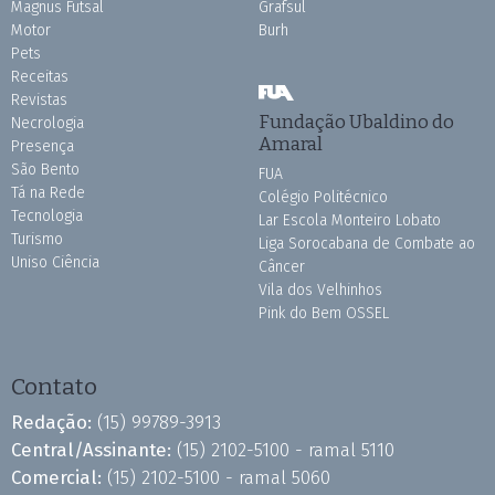
Magnus Futsal
Grafsul
Motor
Burh
Pets
Receitas
Revistas
Fundação Ubaldino do
Necrologia
Amaral
Presença
São Bento
FUA
Tá na Rede
Colégio Politécnico
Tecnologia
Lar Escola Monteiro Lobato
Turismo
Liga Sorocabana de Combate ao
Uniso Ciência
Câncer
Vila dos Velhinhos
Pink do Bem OSSEL
Contato
Redação:
(15) 99789-3913
Central/Assinante:
(15) 2102-5100 - ramal 5110
Comercial:
(15) 2102-5100 - ramal 5060