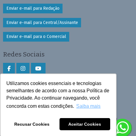
Enviar e-mail para Redação
Enviar e-mail para Central/Assinante
Enviar e-mail para o Comercial
Redes Sociais
Utilizamos cookies essenciais e tecnologias
Faça download do aplicativo
semelhantes de acordo com a nossa Política de
Privacidade. Ao continuar navegando, você
Play Store e App Store
concorda com estas condições.
Saiba mais
Todos os direitos reservados © 2025 Cruzeiro do Sul
Recusar Cookies
Aceitar Cookies