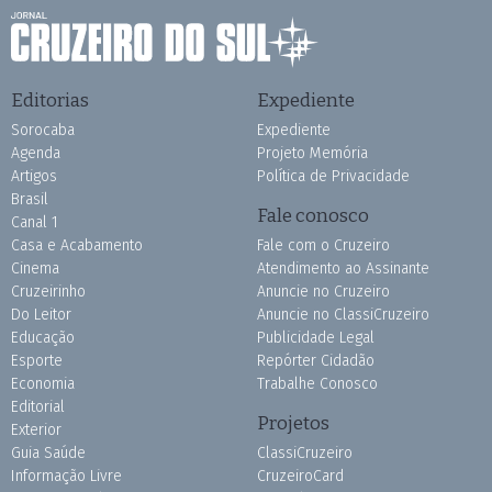
Editorias
Expediente
Sorocaba
Expediente
Agenda
Projeto Memória
Artigos
Política de Privacidade
Brasil
Fale conosco
Canal 1
Casa e Acabamento
Fale com o Cruzeiro
Cinema
Atendimento ao Assinante
Cruzeirinho
Anuncie no Cruzeiro
Do Leitor
Anuncie no ClassiCruzeiro
Educação
Publicidade Legal
Esporte
Repórter Cidadão
Economia
Trabalhe Conosco
Editorial
Projetos
Exterior
Guia Saúde
ClassiCruzeiro
Informação Livre
CruzeiroCard