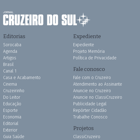
Editorias
Expediente
Sorocaba
Expediente
Agenda
Projeto Memória
Artigos
Política de Privacidade
Brasil
Fale conosco
Canal 1
Casa e Acabamento
Fale com o Cruzeiro
Cinema
Atendimento ao Assinante
Cruzeirinho
Anuncie no Cruzeiro
Do Leitor
Anuncie no ClassiCruzeiro
Educação
Publicidade Legal
Esporte
Repórter Cidadão
Economia
Trabalhe Conosco
Editorial
Projetos
Exterior
Guia Saúde
ClassiCruzeiro