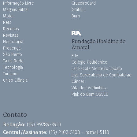
Informação Livre
CruzeiroCard
Magnus Futsal
Grafsul
Motor
Burh
Pets
Receitas
Revistas
Fundação Ubaldino do
Necrologia
Amaral
Presença
São Bento
FUA
Tá na Rede
Colégio Politécnico
Tecnologia
Lar Escola Monteiro Lobato
Turismo
Liga Sorocabana de Combate ao
Uniso Ciência
Câncer
Vila dos Velhinhos
Pink do Bem OSSEL
Contato
Redação:
(15) 99789-3913
Central/Assinante:
(15) 2102-5100 - ramal 5110