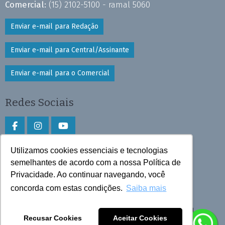
Comercial:
(15) 2102-5100 - ramal 5060
Enviar e-mail para Redação
Enviar e-mail para Central/Assinante
Enviar e-mail para o Comercial
Redes Sociais
Utilizamos cookies essenciais e tecnologias
Faça download do aplicativo
semelhantes de acordo com a nossa Política de
Privacidade. Ao continuar navegando, você
Play Store e App Store
concorda com estas condições.
Saiba mais
Todos os direitos reservados © 2025 Cruzeiro do Sul
Recusar Cookies
Aceitar Cookies