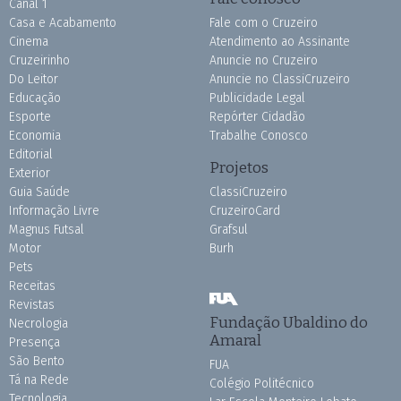
Canal 1
Casa e Acabamento
Fale com o Cruzeiro
Cinema
Atendimento ao Assinante
Cruzeirinho
Anuncie no Cruzeiro
Do Leitor
Anuncie no ClassiCruzeiro
Educação
Publicidade Legal
Esporte
Repórter Cidadão
Economia
Trabalhe Conosco
Editorial
Projetos
Exterior
Guia Saúde
ClassiCruzeiro
Informação Livre
CruzeiroCard
Magnus Futsal
Grafsul
Motor
Burh
Pets
Receitas
Revistas
Fundação Ubaldino do
Necrologia
Amaral
Presença
São Bento
FUA
Tá na Rede
Colégio Politécnico
Tecnologia