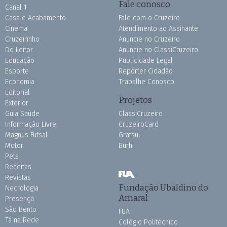
Fale conosco
Canal 1
Casa e Acabamento
Fale com o Cruzeiro
Cinema
Atendimento ao Assinante
Cruzeirinho
Anuncie no Cruzeiro
Do Leitor
Anuncie no ClassiCruzeiro
Educação
Publicidade Legal
Esporte
Repórter Cidadão
Economia
Trabalhe Conosco
Editorial
Projetos
Exterior
Guia Saúde
ClassiCruzeiro
Informação Livre
CruzeiroCard
Magnus Futsal
Grafsul
Motor
Burh
Pets
Receitas
Revistas
Fundação Ubaldino do
Necrologia
Amaral
Presença
São Bento
FUA
Tá na Rede
Colégio Politécnico