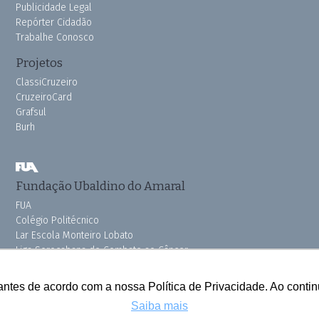
Publicidade Legal
Repórter Cidadão
Trabalhe Conosco
Projetos
ClassiCruzeiro
CruzeiroCard
Grafsul
Burh
Fundação Ubaldino do Amaral
FUA
Colégio Politécnico
Lar Escola Monteiro Lobato
Liga Sorocabana de Combate ao Câncer
Vila dos Velhinhos
Pink do Bem OSSEL
antes de acordo com a nossa Política de Privacidade. Ao cont
Saiba mais