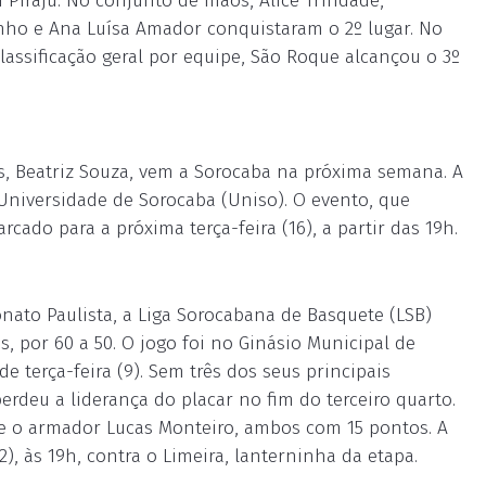
 Piraju. No conjunto de mãos, Alice Trindade,
inho e Ana Luísa Amador conquistaram o 2º lugar. No
classificação geral por equipe, São Roque alcançou o 3º
s, Beatriz Souza, vem a Sorocaba na próxima semana. A
 Universidade de Sorocaba (Uniso). O evento, que
ado para a próxima terça-feira (16), a partir das 19h.
ato Paulista, a Liga Sorocabana de Basquete (LSB)
s, por 60 a 50. O jogo foi no Ginásio Municipal de
e terça-feira (9). Sem três dos seus principais
perdeu a liderança do placar no fim do terceiro quarto.
a e o armador Lucas Monteiro, ambos com 15 pontos. A
, às 19h, contra o Limeira, lanterninha da etapa.