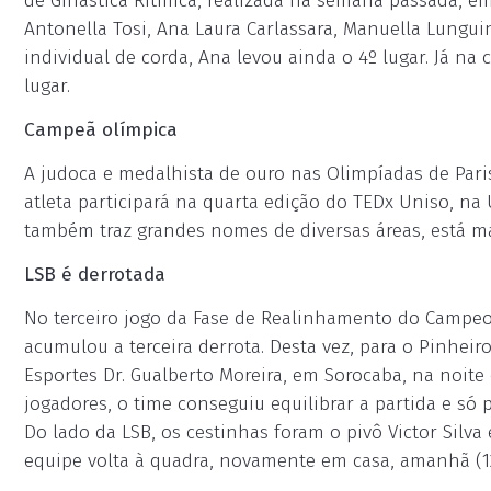
de Ginástica Rítmica, realizada na semana passada, em
Antonella Tosi, Ana Laura Carlassara, Manuella Lungu
individual de corda, Ana levou ainda o 4º lugar. Já na 
lugar.
Campeã olímpica
A judoca e medalhista de ouro nas Olimpíadas de Pari
atleta participará na quarta edição do TEDx Uniso, na
também traz grandes nomes de diversas áreas, está marc
LSB é derrotada
No terceiro jogo da Fase de Realinhamento do Campeon
acumulou a terceira derrota. Desta vez, para o Pinheiro
Esportes Dr. Gualberto Moreira, em Sorocaba, na noite d
jogadores, o time conseguiu equilibrar a partida e só 
Do lado da LSB, os cestinhas foram o pivô Victor Silv
equipe volta à quadra, novamente em casa, amanhã (12)