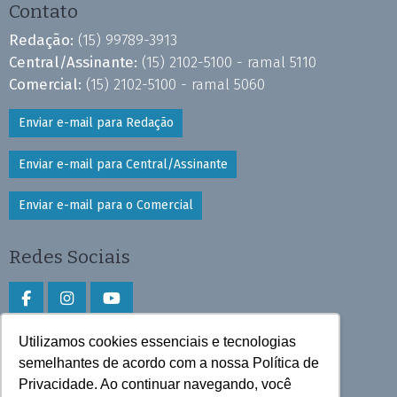
Contato
Redação:
(15) 99789-3913
Central/Assinante:
(15) 2102-5100 - ramal 5110
Comercial:
(15) 2102-5100 - ramal 5060
Enviar e-mail para Redação
Enviar e-mail para Central/Assinante
Enviar e-mail para o Comercial
Redes Sociais
Utilizamos cookies essenciais e tecnologias
Faça download do aplicativo
semelhantes de acordo com a nossa Política de
Privacidade. Ao continuar navegando, você
Play Store e App Store