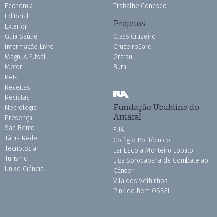
Economia
Trabalhe Conosco
Editorial
Projetos
Exterior
Guia Saúde
ClassiCruzeiro
Informação Livre
CruzeiroCard
Magnus Futsal
Grafsul
Motor
Burh
Pets
Receitas
Revistas
Fundação Ubaldino do
Necrologia
Amaral
Presença
São Bento
FUA
Tá na Rede
Colégio Politécnico
Tecnologia
Lar Escola Monteiro Lobato
Turismo
Liga Sorocabana de Combate ao
Uniso Ciência
Câncer
Vila dos Velhinhos
Pink do Bem OSSEL