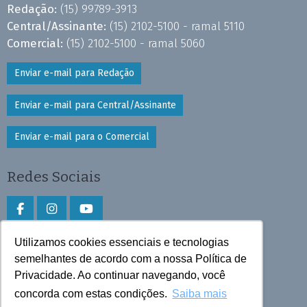
Redação:
(15) 99789-3913
Central/Assinante:
(15) 2102-5100 - ramal 5110
Comercial:
(15) 2102-5100 - ramal 5060
Enviar e-mail para Redação
Enviar e-mail para Central/Assinante
Enviar e-mail para o Comercial
Redes Sociais
Utilizamos cookies essenciais e tecnologias
Faça download do aplicativo
semelhantes de acordo com a nossa Política de
Privacidade. Ao continuar navegando, você
Play Store e App Store
concorda com estas condições.
Saiba mais