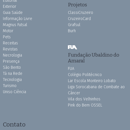
Editorial
Projetos
Exterior
Guia Saúde
ClassiCruzeiro
Informação Livre
CruzeiroCard
Magnus Futsal
Grafsul
Motor
Burh
Pets
Receitas
Revistas
Fundação Ubaldino do
Necrologia
Amaral
Presença
São Bento
FUA
Tá na Rede
Colégio Politécnico
Tecnologia
Lar Escola Monteiro Lobato
Turismo
Liga Sorocabana de Combate ao
Uniso Ciência
Câncer
Vila dos Velhinhos
Pink do Bem OSSEL
Contato